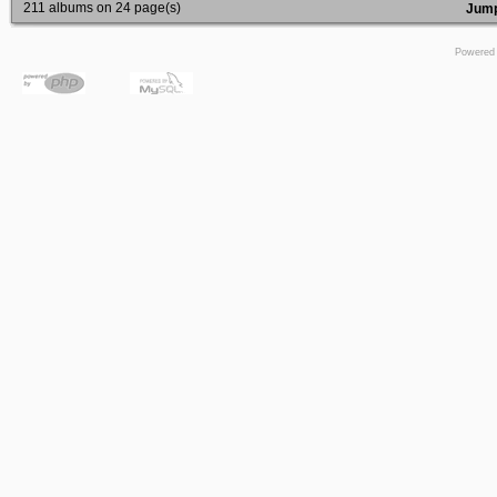
211 albums on 24 page(s)
Jump
Powered