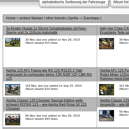
alphabetische Sortierung der Fahrzeuge
Album list
Home
>
andere Marken / other brands ( Aprilia -> Zuendapp )
3x Kinder-Quads 1x 50ccm Schaltgetriebe mit Fern-
Adly Her Chee CAT
Sperre und 2x 110ccm Automatik
Ersatzteile Teile 
30 files, last one added on Nov 26, 2015
39 file
Album viewed 615 times
Album 
Aprilia 125 AF1 Futura wie RS 125 RS125 2-Takt
Aprilia AF1 125 Fu
gedrosselt 3x vorhanden keine TZR NSR YZF CBR RG
Rotax Motor 125cc
125
Rahmen Heck Elek
119 files, last one added on Sep 25, 2010
321 fil
Album viewed 924 times
Album 
Aprilia Classic 125 Chopper Special Edition gelb-
Aprilia Classic 1
schwarz ROTAX 123 – wie Aprilia Red Rose 50 125
neuwertig – wie 
Chopper
56 file
Album 
66 files, last one added on Nov 30, 2015
Album viewed 493 times