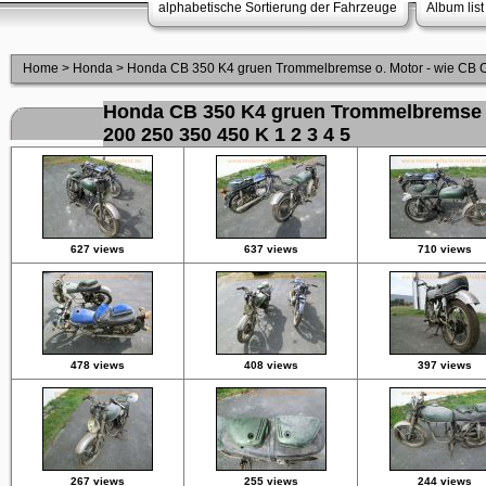
alphabetische Sortierung der Fahrzeuge
Album list
Home
>
Honda
>
Honda CB 350 K4 gruen Trommelbremse o. Motor - wie CB C
Honda CB 350 K4 gruen Trommelbremse o
200 250 350 450 K 1 2 3 4 5
627 views
637 views
710 views
478 views
408 views
397 views
267 views
255 views
244 views