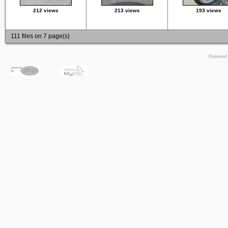
212 views
213 views
193 views
111 files on 7 page(s)
Powered