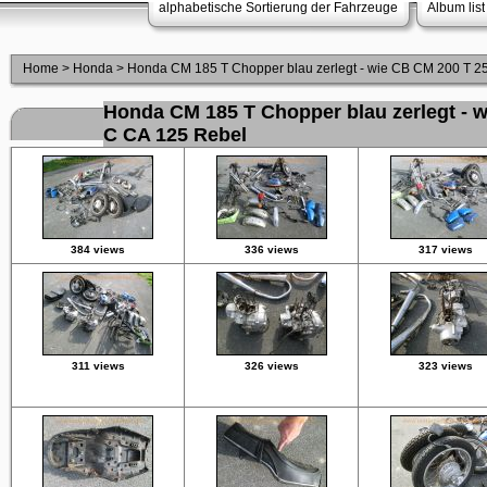
alphabetische Sortierung der Fahrzeuge
Album list
Home
>
Honda
>
Honda CM 185 T Chopper blau zerlegt - wie CB CM 200 T 2
Honda CM 185 T Chopper blau zerlegt - 
C CA 125 Rebel
384 views
336 views
317 views
311 views
326 views
323 views