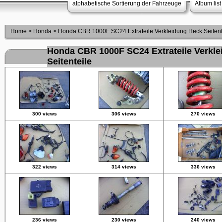
alphabetische Sortierung der Fahrzeuge
Album list
Home
>
Honda
>
Honda CBR 1000F SC24 Extrateile Verkleidung Heck Seitent
Honda CBR 1000F SC24 Extrateile Verkl
Seitenteile
300 views
306 views
270 views
322 views
314 views
336 views
236 views
230 views
240 views