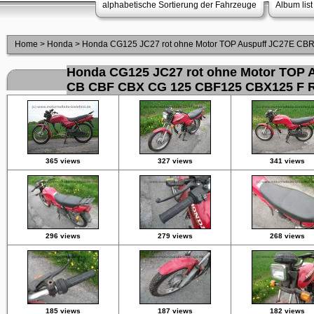
alphabetische Sortierung der Fahrzeuge
Album list
Home
>
Honda
>
Honda CG125 JC27 rot ohne Motor TOP Auspuff JC27E C
Honda CG125 JC27 rot ohne Motor TOP 
CB CBF CBX CG 125 CBF125 CBX125 F 
365 views
327 views
341 views
296 views
279 views
268 views
185 views
187 views
182 views